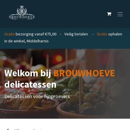
Overslaan naar inhoud
Gratis
bezorging vanaf €75,00 - Veilig betalen -
Gratis
ophalen
in de winkel, Middelharnis
Welkom bij
BROUWHOEVE
delicatessen
Delicatessen voor fijnproevers