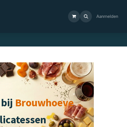
Aanmelden
bij
Brouwhoeve
licatessen