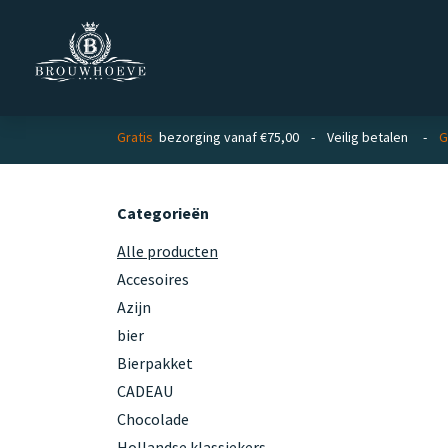
Overslaan naar inhoud
Homepage
Zakelijk
Private lab
Gratis
bezorging vanaf €75,00 - Veilig betalen -
G
Categorieën
Alle producten
Accesoires
Azijn
bier
Bierpakket
CADEAU
Chocolade
Hollandse klassiekers