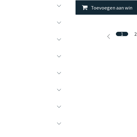
Toevoegen aan wink
1
2