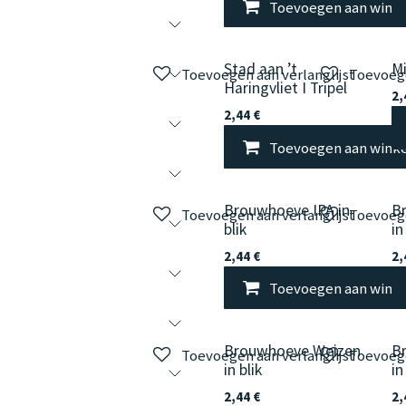
Toevoegen aan wink
Stad aan ’t
Mi
Toevoegen aan verlanglijst
Toevoege
Haringvliet I Tripel
2,
2,44
€
Toevoegen aan wink
Brouwhoeve IPA in
B
Toevoegen aan verlanglijst
Toevoege
blik
in
2,44
€
2,
Toevoegen aan wink
Brouwhoeve Weizen
B
Toevoegen aan verlanglijst
Toevoege
in blik
in
2,44
€
2,