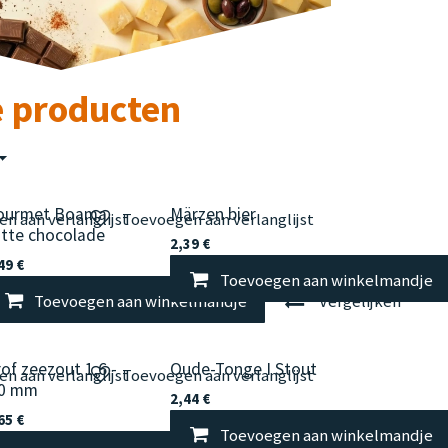
e producten
ourmet Boama
Märzen bier
n aan verlanglijst
Toevoegen aan verlanglijst
itte chocolade
2,39
€
49
€
Toevoegen aan winkelmandje
elmandje
Toevoegen aan winkelmandje
Vergelijken
Vergelijken
of zeezout 1,6 -
Oude-Tonge I Stout
n aan verlanglijst
Toevoegen aan verlanglijst
,0 mm
2,44
€
65
€
Toevoegen aan winkelmandje