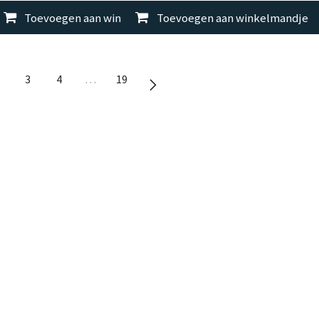
elmandje
Toevoegen aan winkelmandje
Vergelijken
Toevoegen aan winkelmandje
Vergelijken
3
4
…
19