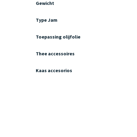
Gewicht
Type Jam
Toepassing olijfolie
Thee accessoires
Kaas accesorios
Type Ham
Type zout
Type Mosterd