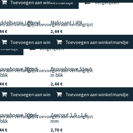
elmandje
Toevoegen aan winkelmandje
Vergelijken
ddelharnis I Blond
Melissant I IPA
n aan verlanglijst
Toevoegen aan verlanglijst
44
€
2,44
€
Toevoegen aan winkelmandje
Toevoegen aan winkelmandje
Vergelijken
elmandje
Vergelijken
rouwhoeve Blond
Brouwhoeve Stout
n aan verlanglijst
Toevoegen aan verlanglijst
 blik
in blik
44
€
2,44
€
elmandje
Toevoegen aan winkelmandje
Vergelijken
Toevoegen aan winkelmandje
Vergelijken
rouwhoeve Tripel
Zeezout 1,0 - 1,6
n aan verlanglijst
Toevoegen aan verlanglijst
 blik
mm
44
€
2,70
€