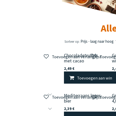
All
Prijs - laag naar hoog
Sorteer op:
Chocoladetruffels
G
Toevoegen aan verlanglijst
Toevoege
met cacao
w
2,49
€
2,
Toevoegen aan wink
Mediterraans lager
Gr
Toevoegen aan verlanglijst
Toevoege
bier
4
2,39
€
2,