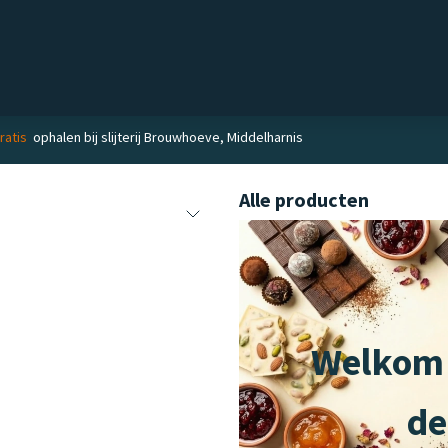
el
Delicatessen
Slijterij
Blog
ratis
ophalen bij slijterij Brouwhoeve, Middelharnis
Alle producten
Welkom 
de