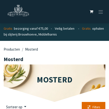
Overslaan naar inhoud
Gratis
bezorging vanaf €75,00 - Veilig betalen -
Gratis
ophalen
bij slijterij Brouwhoeve, Middelharnis
Producten
Mosterd
Mosterd
MOSTERD
Sorteer op
Filters