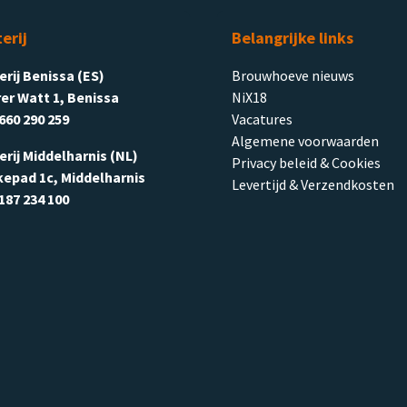
terij
Belangrijke links
terij Benissa (ES)
Brouwhoeve nieuws
er Watt 1, Benissa
NiX18
660 290 259
Vacatures
Algemene voorwaarden
terij Middelharnis (NL)
Privacy beleid & Cookies
kepad 1c, Middelharnis
Levertijd & Verzendkosten
187 234 100