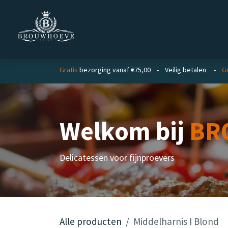
Overslaan naar inhoud
Homepage
Zakelijk
Private lab
Gratis
bezorging vanaf €75,00 - Veilig betalen -
G
Welkom bij
BR
Delicatessen voor fijnproevers
Alle producten
Middelharnis I Blond