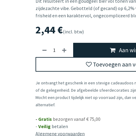
Dit resulteert in een goudgeel bier vol tonen va
zijdezachte vibe. Gebotteld (of gecand) op 6,2% 
frisheid en een karaktervol, ongecompliceerd bl
2,44
€
(incl. btw)
Aan wi
Toevoegen aan ve
Je ontvangt het geschenk in een stevige cadeaudoos
of de gelegenheid. De afgebeelde sfeerdecoraties zijn 
Mocht een product tijdelijk niet op voorraad zijn, dan 
alternatief.
-
Gratis
bezorgen vanaf € 75,00
-
Veilig
betalen
Algemene voorwaarden