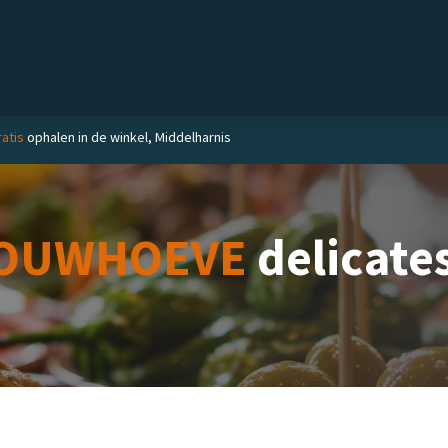
el
Delicatessen
Slijterij
Blog
ratis
ophalen in de winkel, Middelharnis
OUWHOEVE
delicate