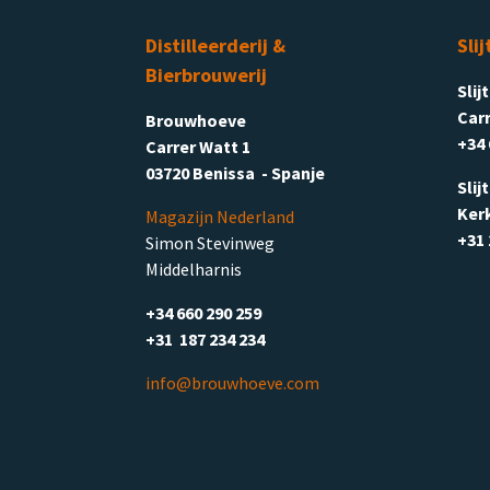
Distilleerderij &
Slij
Bierbrouwerij
Slij
Carr
Brouwhoeve
+34 
Carrer Watt 1
03720 Benissa - Spanje
Slij
Ker
Magazijn Nederland
+31 
Simon Stevinweg
Middelharnis
+34 660 290 259
+31 187 234 234
info@brouwhoeve.com