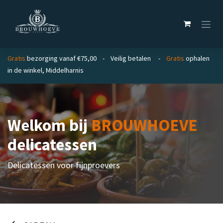
Overslaan naar inhoud
Gratis
bezorging vanaf €75,00 - Veilig betalen -
Gratis
ophalen
in de winkel, Middelharnis
Welkom bij
BROUWHOEVE
delicatessen
Delicatessen voor fijnproevers