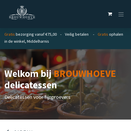
Overslaan naar inhoud
Gratis
bezorging vanaf €75,00 - Veilig betalen -
Gratis
ophalen
in de winkel, Middelharnis
Welkom bij
BROUWHOEVE
delicatessen
Delicatessen voor fijnproevers