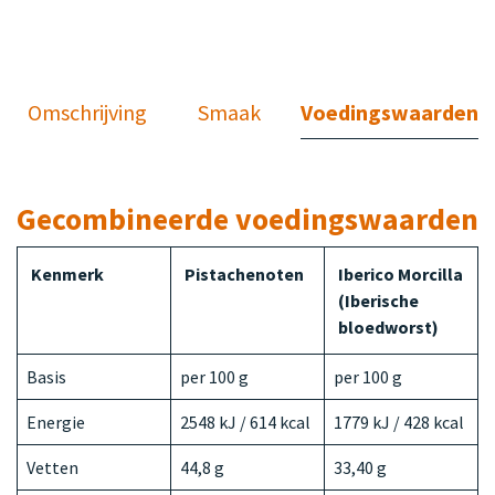
Omschrijving
Smaak
Voedingswaarden
Gecombineerde voedingswaarden
Kenmerk
Pistachenoten
Iberico Morcilla
(Iberische
bloedworst)
Basis
per 100 g
per 100 g
Energie
2548 kJ / 614 kcal
1779 kJ / 428 kcal
Vetten
44,8 g
33,40 g