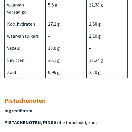
waarvan
5,5 g
12,38 g
verzadigd
Koolhydraten
27,2 g
2,58 g
waarvan suikers
–
2,10 g
Vezels
10,0 g
–
Eiwitten
20,1 g
13,24 g
Zout
0,96 g
2,10 g
Pistachenoten
Ingrediënten
PISTACHENOTEN
,
PINDA
olie (arachide), zout.