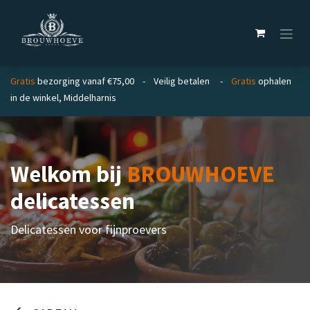
Overslaan naar inhoud
Gratis
bezorging vanaf €75,00 - Veilig betalen -
Gratis
ophalen
in de winkel, Middelharnis
Welkom bij
BROUWHOEVE
delicatessen
Delicatessen voor fijnproevers