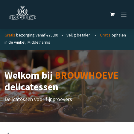
Overslaan naar inhoud
Gratis
bezorging vanaf €75,00 - Veilig betalen -
Gratis
ophalen
in de winkel, Middelharnis
Welkom bij
BROUWHOEVE
delicatessen
Delicatessen voor fijnproevers