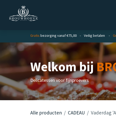
Overslaan naar inhoud
Homepage
Zakelijk
Private lab
Gratis
bezorging vanaf €75,00 - Veilig betalen -
G
Welkom bij
BR
Delicatessen voor fijnproevers
Alle producten
CADEAU
Vaderdag '