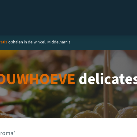
el
Delicatessen
Slijterij
Blog
ratis
ophalen in de winkel, Middelharnis
OUWHOEVE
delicate
Aroma'