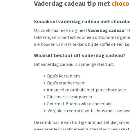
Vaderdag cadeau tip met
choco
Smaakvol vaderdag cadeau met chocolad
Op zoek naar een origineel
Vaderdag cadeau
? 
lekkernijen is perfect voor een ontspannen ge
die houden van iets lekkers bij de koffie of een
zo
Waaruit bestaat dit vaderdag cadeau?
Dit vaderdag cadeau is samengesteld uit:
+
Opa's kersenjam
+
Opa's cranberryjam
+
Amandelen omhuld met pure chocolade
+
Glutenvrij cacaopoeder
+
Gourmet Boama witte chocolade
+
Verpakt in een stijlvolle doos met toepass
De combinatie van fruitige ambachtelijke jam en
gevarieerde smaakbeleving. Ideaal voor een
rus