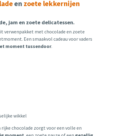
lade
en
zoete lekkernijen
e, jam en zoete delicatessen.
Dit verwenpakket met chocolade en zoete
nietmoment. Een smaakvol cadeau voor vaders
et moment tussendoor
.
elijke wikkel
 rijke chocolade zorgt voor een volle en
tig moment
, een zoete pauze of een
gezellig