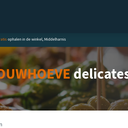
el
Delicatessen
Slijterij
Blog
ratis
ophalen in de winkel, Middelharnis
OUWHOEVE
delicate
en