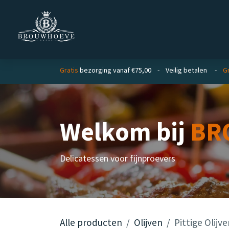
Overslaan naar inhoud
Homepage
Zakelijk
Private lab
Gratis
bezorging vanaf €75,00 - Veilig betalen -
G
Welkom bij
BR
Delicatessen voor fijnproevers
Alle producten
Olijven
Pittige Olijv