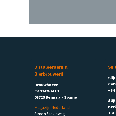
Distilleerderij &
Slij
Bierbrouwerij
Slij
Carr
Brouwhoeve
+34 
Carrer Watt 1
03720 Benissa - Spanje
Slij
Ker
Magazijn Nederland
+31 
Simon Stevinweg