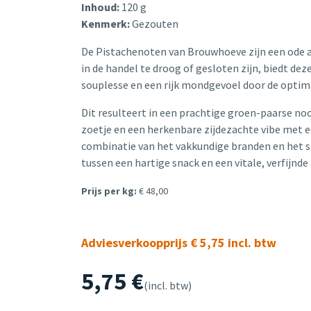
Inhoud:
120 g
Kenmerk:
Gezouten
De Pistachenoten van Brouwhoeve zijn een ode aa
in de handel te droog of gesloten zijn, biedt de
souplesse en een rijk mondgevoel door de optima
Dit resulteert in een prachtige groen-paarse no
zoetje en een herkenbare zijdezachte vibe met ee
combinatie van het vakkundige branden en het s
tussen een hartige snack en een vitale, verfijnde
Prijs per kg:
€ 48,00
Adviesverkoopprijs € 5,75 incl. btw
5,75
€
(incl. btw)