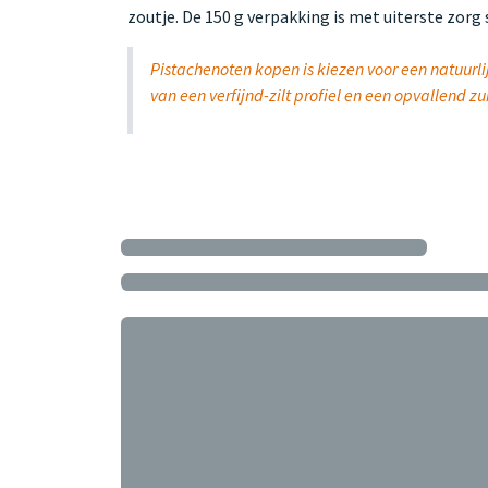
zoutje. De 150 g verpakking is met uiterste zor
Pistachenoten kopen is kiezen voor een natuurli
van een verfijnd-zilt profiel en een opvallend 