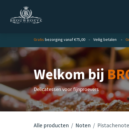
Overslaan naar inhoud
Homepage
Zakelijk
Private lab
Gratis
bezorging vanaf €75,00 - Veilig betalen -
G
Welkom bij
BR
Delicatessen voor fijnproevers
Alle producten
Noten
Pistachenot