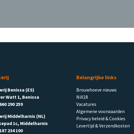
terij
Belangrijke links
terij Benissa (ES)
Brouwhoeve nieuws
er Watt 1, Benissa
NiX18
660 290 259
Vacatures
Algemene voorwaarden
terij Middelharnis (NL)
Privacy beleid & Cookies
kepad 1c, Middelharnis
Levertijd & Verzendkosten
187 234 100