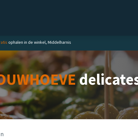
el
Delicatessen
Slijterij
Blog
ratis
ophalen in de winkel, Middelharnis
OUWHOEVE
delicate
en