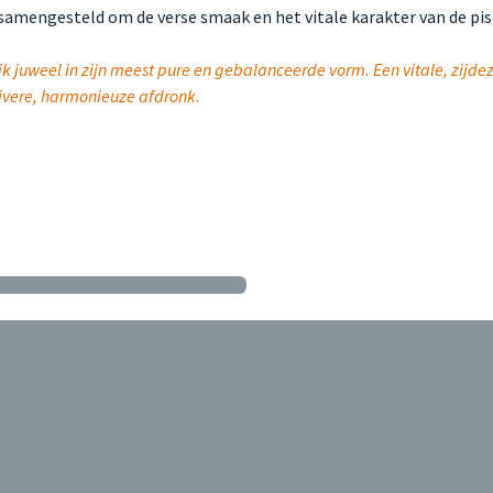
g samengesteld om de verse smaak en het vitale karakter van de pi
jk juweel in zijn meest pure en gebalanceerde vorm. Een vitale, zijde
zuivere, harmonieuze afdronk.