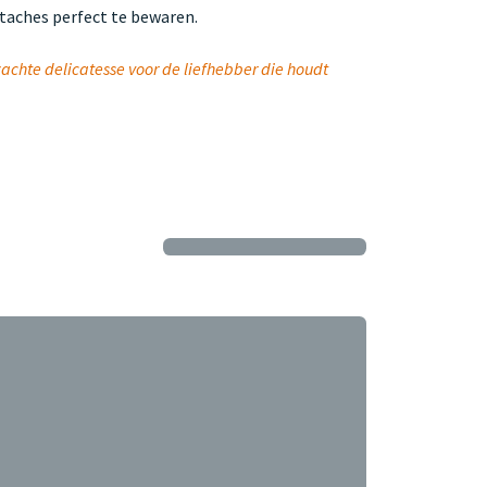
staches perfect te bewaren.
zachte delicatesse voor de liefhebber die houdt