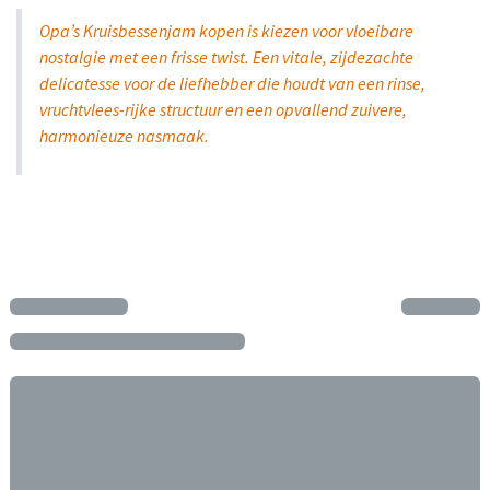
Opa’s Kruisbessenjam kopen is kiezen voor vloeibare
nostalgie met een frisse twist. Een vitale, zijdezachte
delicatesse voor de liefhebber die houdt van een rinse,
vruchtvlees-rijke structuur en een opvallend zuivere,
harmonieuze nasmaak.