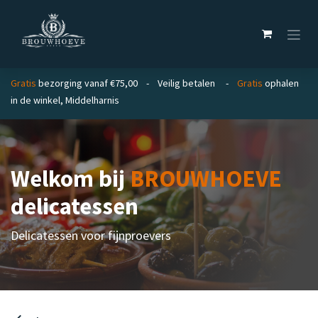
Overslaan naar inhoud
Gratis
bezorging vanaf €75,00 - Veilig betalen -
Gratis
ophalen
in de winkel, Middelharnis
Welkom bij
BROUWHOEVE
delicatessen
Delicatessen voor fijnproevers