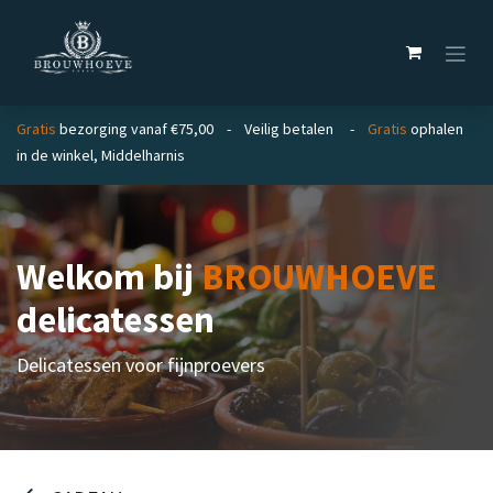
Overslaan naar inhoud
Gratis
bezorging vanaf €75,00 - Veilig betalen -
Gratis
ophalen
in de winkel, Middelharnis
Welkom bij
BROUWHOEVE
delicatessen
Delicatessen voor fijnproevers