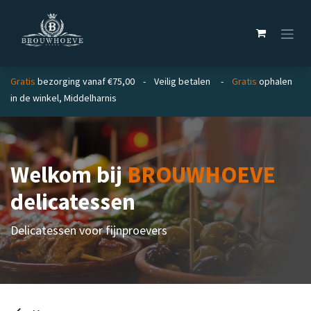
Overslaan naar inhoud
Gratis
bezorging vanaf €75,00 - Veilig betalen -
Gratis
ophalen
in de winkel, Middelharnis
Welkom bij
BROUWHOEVE
delicatessen
Delicatessen voor fijnproevers