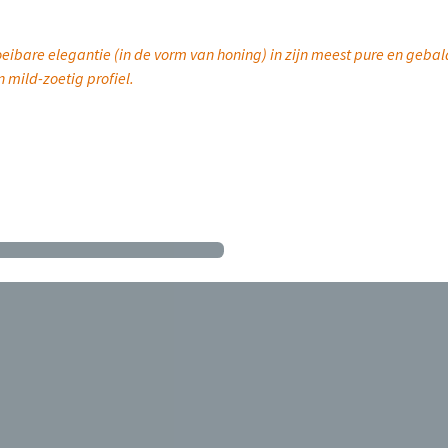
eibare elegantie (in de vorm van honing) in zijn meest pure en gebal
 mild-zoetig profiel.