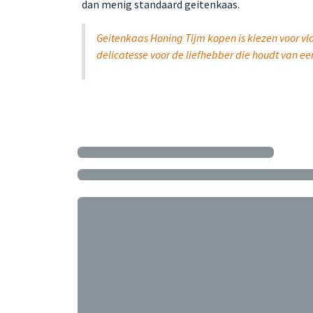
dan menig standaard geitenkaas.
Geitenkaas Honing Tijm kopen is kiezen voor vlo
delicatesse voor de liefhebber die houdt van een