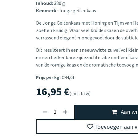
Inhoud:
380 g
Kenmerk:
Jonge geitenkaas
De Jonge Geitenkaas met Honing en Tijm van Henr
zoet en kruidig. Waar veel kruidenkazen de over
verrassend elegant mondgevoel door de subtiele
Dit resulteert in een sneeuwwitte zuivel vol kle
en een herkenbare zijdezachte vibe met een karak
van de romige kaas en de aromatische toevoegin
Prijs per kg:
€ 44,61
16,95
€
(incl. btw)
Aan wi
Toevoegen aan ve