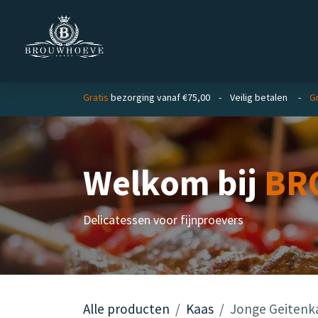
Overslaan naar inhoud
Homepage
Zakelijk
Private lab
Gratis
bezorging vanaf €75,00 - Veilig betalen -
G
Welkom bij
BR
Delicatessen voor fijnproevers
Alle producten
Kaas
Jonge Geitenk