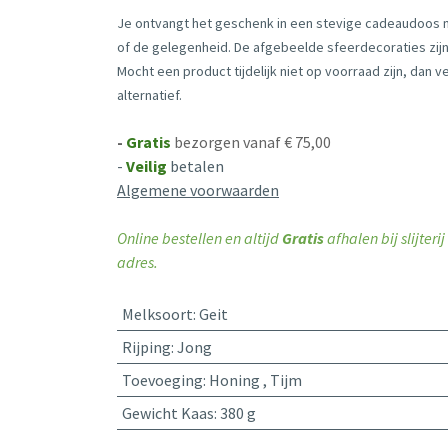
Je ontvangt het geschenk in een stevige cadeaudoos
of de gelegenheid. De afgebeelde sfeerdecoraties zijn 
Mocht een product tijdelijk niet op voorraad zijn, dan 
alternatief.
-
Gratis
bezorgen vanaf € 75,00
-
Veilig
betalen
Algemene voorwaarden
Online bestellen en altijd
Gratis
afhalen bij slijter
adres.
Melksoort
:
Geit
Rijping
:
Jong
Toevoeging
:
Honing
,
Tijm
Gewicht Kaas
:
380 g