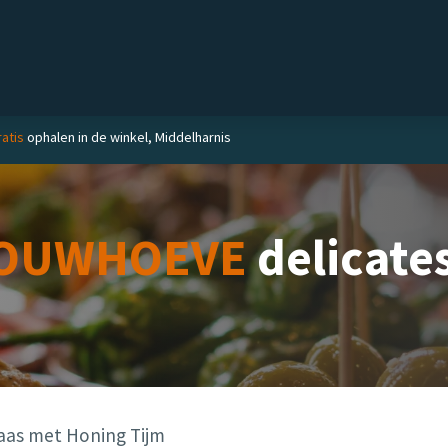
el
Delicatessen
Slijterij
Blog
ratis
ophalen in de winkel, Middelharnis
OUWHOEVE
delicate
aas met Honing Tijm