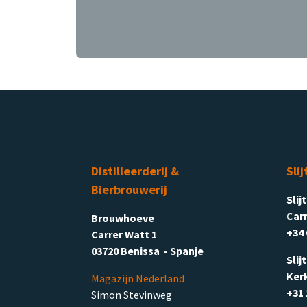
Distilleerderij &
Slij
Bierbrouwerij
Slij
Carr
Brouwhoeve
+34 
Carrer Watt 1
03720 Benissa - Spanje
Slij
Ker
Magazijn Nederland
+31 
Simon Stevinweg