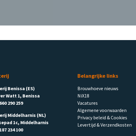
terij
Belangrijke links
terij Benissa (ES)
Brouwhoeve nieuws
er Watt 1, Benissa
NiX18
660 290 259
Vacatures
Algemene voorwaarden
terij Middelharnis (NL)
Privacy beleid & Cookies
kepad 1c, Middelharnis
Levertijd & Verzendkosten
187 234 100