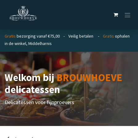
Overslaan naar inhoud
Gratis
bezorging vanaf €75,00 - Veilig betalen -
Gratis
ophalen
in de winkel, Middelharnis
Welkom bij
BROUWHOEVE
delicatessen
Delicatessen voor fijnproevers