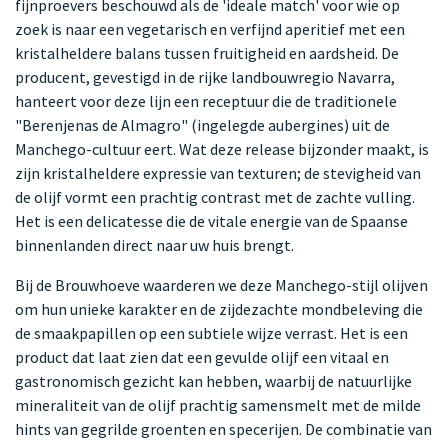
fijnproevers beschouwd als de 'ideale match' voor wie op
zoek is naar een vegetarisch en verfijnd aperitief met een
kristalheldere balans tussen fruitigheid en aardsheid. De
producent, gevestigd in de rijke landbouwregio Navarra,
hanteert voor deze lijn een receptuur die de traditionele
"Berenjenas de Almagro" (ingelegde aubergines) uit de
Manchego-cultuur eert. Wat deze release bijzonder maakt, is
zijn kristalheldere expressie van texturen; de stevigheid van
de olijf vormt een prachtig contrast met de zachte vulling.
Het is een delicatesse die de vitale energie van de Spaanse
binnenlanden direct naar uw huis brengt.
Bij de Brouwhoeve waarderen we deze Manchego-stijl olijven
om hun unieke karakter en de zijdezachte mondbeleving die
de smaakpapillen op een subtiele wijze verrast. Het is een
product dat laat zien dat een gevulde olijf een vitaal en
gastronomisch gezicht kan hebben, waarbij de natuurlijke
mineraliteit van de olijf prachtig samensmelt met de milde
hints van gegrilde groenten en specerijen. De combinatie van