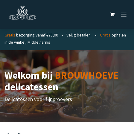
Overslaan naar inhoud
Gratis
bezorging vanaf €75,00 - Veilig betalen -
Gratis
ophalen
in de winkel, Middelharnis
Welkom bij
BROUWHOEVE
delicatessen
Delicatessen voor fijnproevers