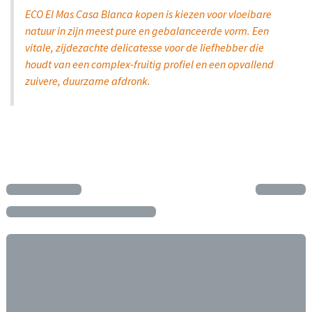
ECO El Mas Casa Blanca kopen is kiezen voor vloeibare
natuur in zijn meest pure en gebalanceerde vorm. Een
vitale, zijdezachte delicatesse voor de liefhebber die
houdt van een complex-fruitig profiel en een opvallend
zuivere, duurzame afdronk.