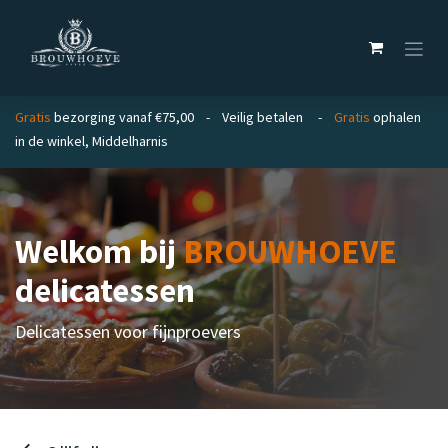
Overslaan naar inhoud
Gratis
bezorging vanaf €75,00 - Veilig betalen -
Gratis
ophalen
in de winkel, Middelharnis
Welkom bij
BROUWHOEVE
delicatessen
Delicatessen voor fijnproevers