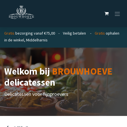
Overslaan naar inhoud
Gratis
bezorging vanaf €75,00 - Veilig betalen -
Gratis
ophalen
in de winkel, Middelharnis
Welkom bij
BROUWHOEVE
delicatessen
Delicatessen voor fijnproevers