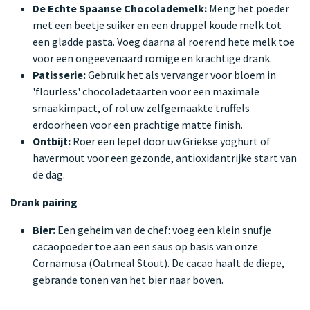
De Echte Spaanse Chocolademelk:
Meng het poeder
met een beetje suiker en een druppel koude melk tot
een gladde pasta. Voeg daarna al roerend hete melk toe
voor een ongeëvenaard romige en krachtige drank.
Patisserie:
Gebruik het als vervanger voor bloem in
'flourless' chocoladetaarten voor een maximale
smaakimpact, of rol uw zelfgemaakte truffels
erdoorheen voor een prachtige matte finish.
Ontbijt:
Roer een lepel door uw Griekse yoghurt of
havermout voor een gezonde, antioxidantrijke start van
de dag.
Drank pairing
Bier:
Een geheim van de chef: voeg een klein snufje
cacaopoeder toe aan een saus op basis van onze
Cornamusa (Oatmeal Stout). De cacao haalt de diepe,
gebrande tonen van het bier naar boven.