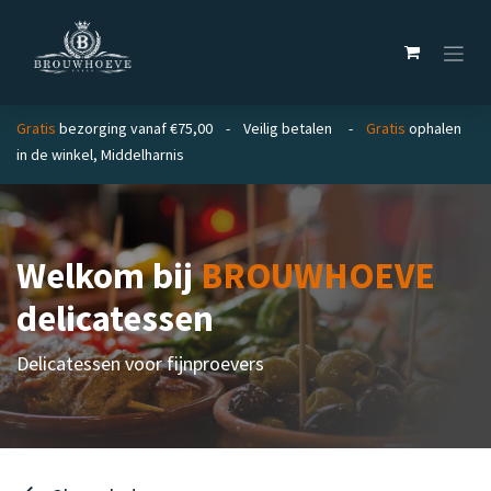
Overslaan naar inhoud
Gratis
bezorging vanaf €75,00 - Veilig betalen -
Gratis
ophalen
in de winkel, Middelharnis
Welkom bij
BROUWHOEVE
delicatessen
Delicatessen voor fijnproevers