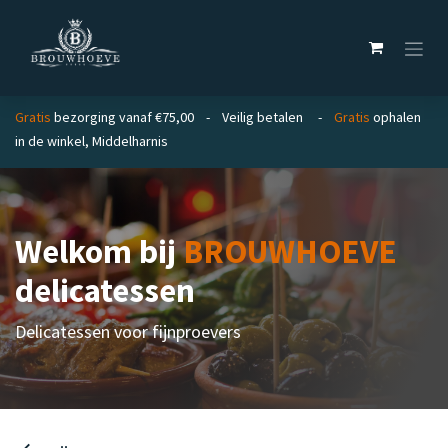
Overslaan naar inhoud
Gratis
bezorging vanaf €75,00 - Veilig betalen -
Gratis
ophalen
in de winkel, Middelharnis
Welkom bij
BROUWHOEVE
delicatessen
Delicatessen voor fijnproevers