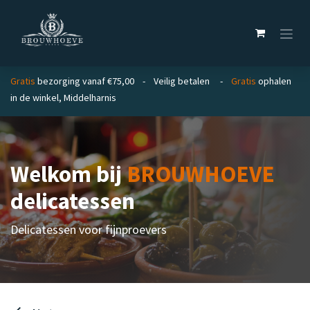
Overslaan naar inhoud
Gratis
bezorging vanaf €75,00 - Veilig betalen -
Gratis
ophalen
in de winkel, Middelharnis
Welkom bij
BROUWHOEVE
delicatessen
Delicatessen voor fijnproevers