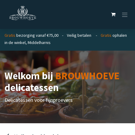
Overslaan naar inhoud
Gratis
bezorging vanaf €75,00 - Veilig betalen -
Gratis
ophalen
in de winkel, Middelharnis
Welkom bij
BROUWHOEVE
delicatessen
Delicatessen voor fijnproevers