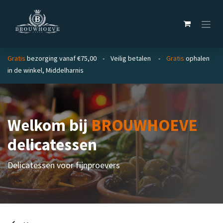
Overslaan naar inhoud
Gratis
bezorging vanaf €75,00 - Veilig betalen -
Gratis
ophalen
in de winkel, Middelharnis
Welkom bij
BROUWHOEVE
delicatessen
Delicatessen voor fijnproevers