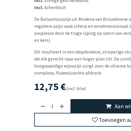
Incl.
Stevige geschenkdoos
Incl.
Schenktuit
De Balsamicoazijn uit Modena van Brouwhoeve i
reguliere azijn vaak scherp en eendimensionaal 
souplesse door de trage rijping op vaten van ver
en kers).
Dit resulteert in een diepdonkere, stroperige vl
die elk gerecht naar een hoger plan tilt. De com
hoogwaardige wijnazijn zorgt voor de ultieme bal
complexe, fluweelzachte afdronk.
12,75
€
(incl. btw)
Aan wi
Toevoegen aa