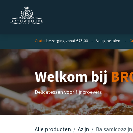
Overslaan naar inhoud
Homepage
Zakelijk
Private lab
Gratis
bezorging vanaf €75,00 - Veilig betalen -
G
Welkom bij
BR
Delicatessen voor fijnproevers
Alle producten
Azijn
Balsamicoazijn