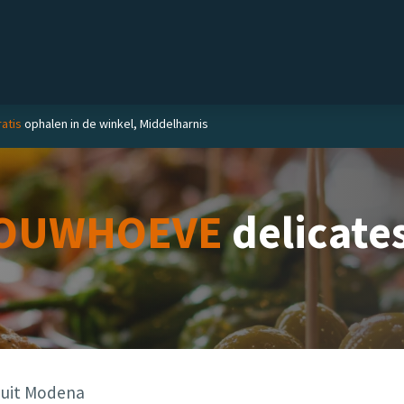
el
Delicatessen
Slijterij
Blog
ratis
ophalen in de winkel, Middelharnis
OUWHOEVE
delicate
 uit Modena