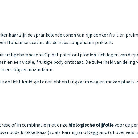
herkenbaar zijn de sprankelende tonen van rijp donker fruit en pru
een Italiaanse acetaia die de neus aangenaam prikkelt.
iterst gebalanceerd. Op het palet ontplooien zich lagen van diepe
n en een vitale, fruitige body ontstaat. De zuiverheid van de ing
nieus blijven nazinderen.
oete en licht kruidige tonen ebben langzaam weg en maken plaats v
prese of in combinatie met onze
biologische olijfolie
voor de per
over oude brokkelkaas (zoals Parmigiano Reggiano) of over vers f