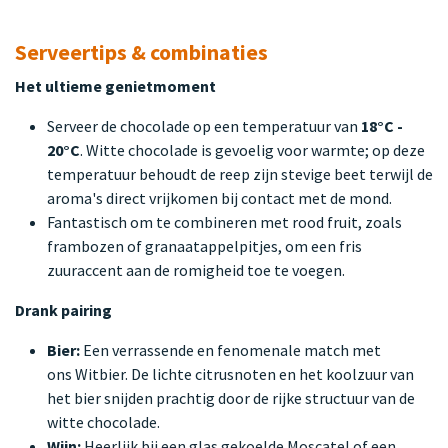
Serveertips & combinaties
Het ultieme genietmoment
Serveer de chocolade op een temperatuur van
18°C -
20°C
. Witte chocolade is gevoelig voor warmte; op deze
temperatuur behoudt de reep zijn stevige beet terwijl de
aroma's direct vrijkomen bij contact met de mond.
Fantastisch om te combineren met rood fruit, zoals
frambozen of granaatappelpitjes, om een fris
zuuraccent aan de romigheid toe te voegen.
Drank pairing
Bier:
Een verrassende en fenomenale match met
ons Witbier. De lichte citrusnoten en het koolzuur van
het bier snijden prachtig door de rijke structuur van de
witte chocolade.
Wijn:
Heerlijk bij een glas gekoelde Moscatel of een