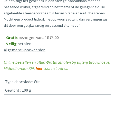
Je ontvangt het geschenk in een stevige cadeaudoos met een
passende wikkel, afgestemd op het thema of de gelegenheid. De
afgebeelde sfeerdecoraties zijn ter inspiratie en niet inbegrepen.
Mocht een product tijdelijk niet op voorraad zijn, dan vervangen wij
dit door een gelijkwaardig en passend alternatief.
-
Gratis
bezorgen vanaf € 75,00
-
Veilig
betalen
Algemene voorwaarden
Online bestellen en altijd
Gratis
afhalen bij slijterij Brouwhoeve,
Middelharnis - Klik
hier
voor het adres.
Type chocolade
:
Wit
Gewicht
:
100 g