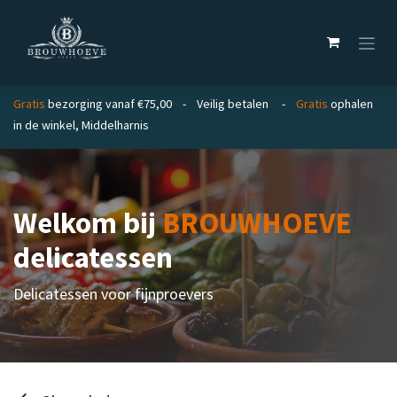
Overslaan naar inhoud
Gratis
bezorging vanaf €75,00 - Veilig betalen -
Gratis
ophalen
in de winkel, Middelharnis
Welkom bij
BROUWHOEVE
delicatessen
Delicatessen voor fijnproevers