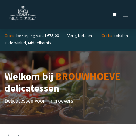
Overslaan naar inhoud
Gratis
bezorging vanaf €75,00 - Veilig betalen -
Gratis
ophalen
in de winkel, Middelharnis
Welkom bij
BROUWHOEVE
delicatessen
Delicatessen voor fijnproevers