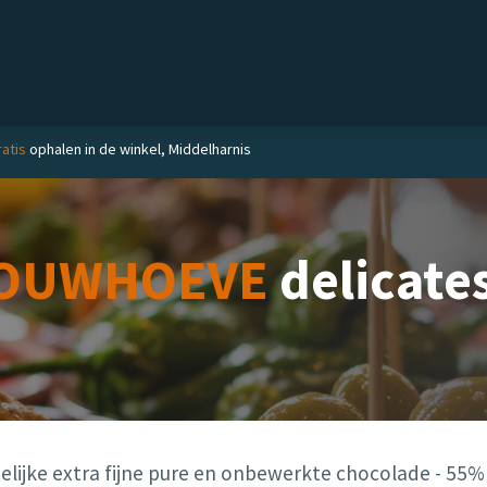
el
Delicatessen
Slijterij
Blog
ratis
ophalen in de winkel, Middelharnis
OUWHOEVE
delicate
lijke extra fijne pure en onbewerkte chocolade - 55%