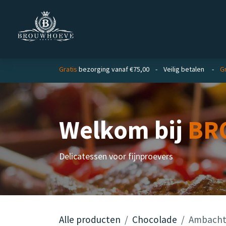
Overslaan naar inhoud
Homepage
Zakelijk
Private lab
Gratis
bezorging vanaf €75,00 - Veilig betalen -
G
Welkom bij
BR
Delicatessen voor fijnproevers
Alle producten
Chocolade
Ambachte