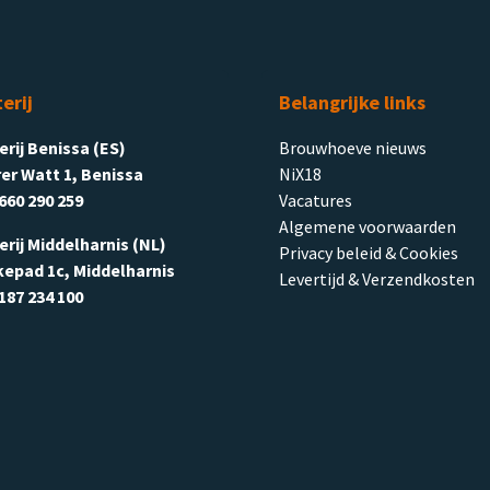
terij
Belangrijke links
terij Benissa (ES)
Brouwhoeve nieuws
er Watt 1, Benissa
NiX18
660 290 259
Vacatures
Algemene voorwaarden
terij Middelharnis (NL)
Privacy beleid & Cookies
kepad 1c, Middelharnis
Levertijd & Verzendkosten
187 234 100