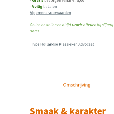
-
Gratis
bezorgen vanaf € 75,00
-
Veilig
betalen
Algemene voorwaarden
Online bestellen en altijd
Gratis
afhalen bij slijter
adres.
Type Hollandse Klassieker
:
Advocaat
Omschrijving
Smaak & karakter