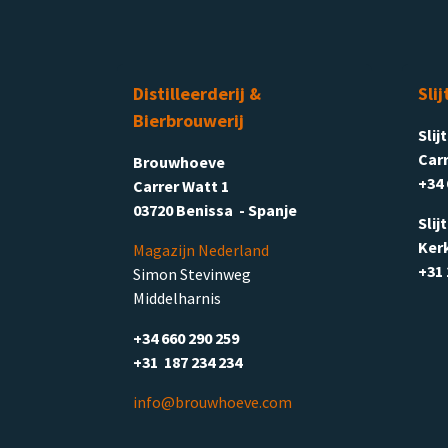
Distilleerderij &
Slij
Bierbrouwerij
Slij
Carr
Brouwhoeve
+34 
Carrer Watt 1
03720 Benissa - Spanje
Slij
Ker
Magazijn Nederland
+31 
Simon Stevinweg
Middelharnis
+34 660 290 259
+31 187 234 234
info@brouwhoeve.com