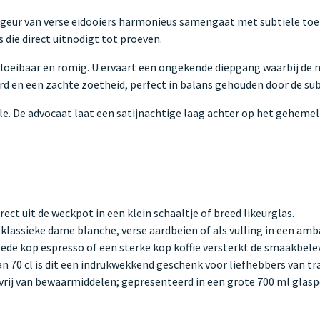
e geur van verse eidooiers harmonieus samengaat met subtiele toets
die direct uitnodigt tot proeven.
oeibaar en romig. U ervaart een ongekende diepgang waarbij de na
rd en een zachte zoetheid, perfect in balans gehouden door de sub
le. De advocaat laat een satijnachtige laag achter op het gehemel
rect uit de weckpot in een klein schaaltje of breed likeurglas.
klassieke dame blanche, verse aardbeien of als vulling in een amba
oede kop espresso of een sterke kop koffie versterkt de smaakbelev
 70 cl is dit een indrukwekkend geschenk voor liefhebbers van tra
 vrij van bewaarmiddelen; gepresenteerd in een grote 700 ml glasp