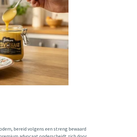
bodem, bereid volgens een streng bewaard
 premium advocaat onderscheidt zich door