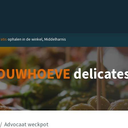
el
Delicatessen
Slijterij
Blog
ratis
ophalen in de winkel, Middelharnis
OUWHOEVE
delicate
Advocaat weckpot