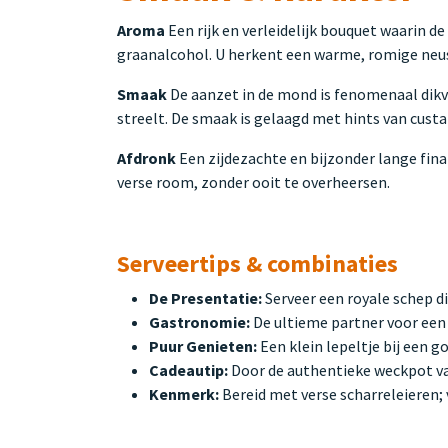
Aroma
Een rijk en verleidelijk bouquet waarin d
graanalcohol. U herkent een warme, romige neus 
Smaak
De aanzet in de mond is fenomenaal dikvl
streelt. De smaak is gelaagd met hints van custa
Afdronk
Een zijdezachte en bijzonder lange fina
verse room, zonder ooit te overheersen.
Serveertips & combinaties
De Presentatie:
Serveer een royale schep di
Gastronomie:
De ultieme partner voor een 
Puur Genieten:
Een klein lepeltje bij een g
Cadeautip:
Door de authentieke weckpot van
Kenmerk:
Bereid met verse scharreleieren;