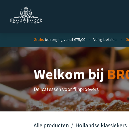
Overslaan naar inhoud
Homepage
Zakelijk
Private lab
Gratis
bezorging vanaf €75,00 - Veilig betalen -
G
Welkom bij
BR
Delicatessen voor fijnproevers
Alle producten
Hollandse klassiekers