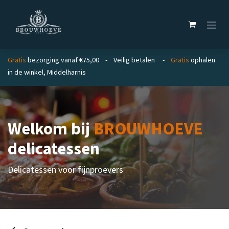
Overslaan naar inhoud
Gratis
bezorging vanaf €75,00 - Veilig betalen -
Gratis
ophalen
in de winkel, Middelharnis
Welkom bij
BROUWHOEVE
delicatessen
Delicatessen voor fijnproevers